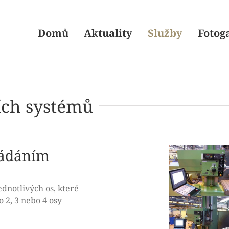
Domů
Aktuality
Služby
Fotog
ích systémů
ládáním
dnotlivých os, které
o 2, 3 nebo 4 osy