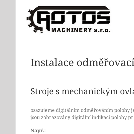
Skip
to
content
Instalace odměřovac
Stroje s mechanickým ov
osazujeme digitálním odměřováním polohy je
jsou zobrazovány digitální indikací polohy pr
Např.: